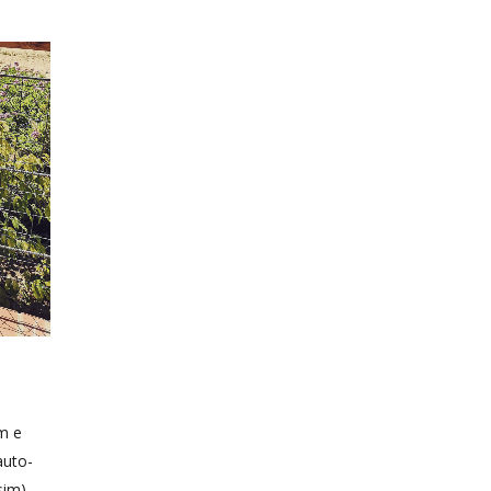
m e
auto-
sim).