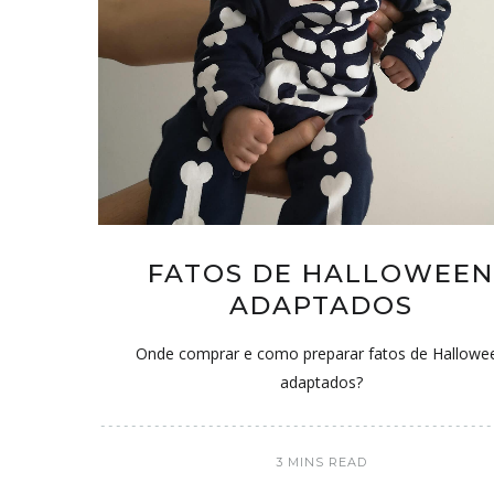
a da Mãe
FATOS DE HALLOWEE
ADAPTADOS
Onde comprar e como preparar fatos de Hallowe
adaptados?
3 MINS READ