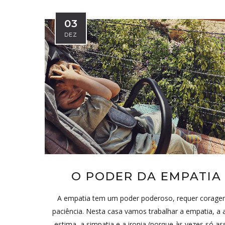
03
DEZ
O PODER DA EMPATIA
A empatia tem um poder poderoso, requer corage
paciência. Nesta casa vamos trabalhar a empatia, a 
estima, a simpatia e a ironia (porque às vezes só as