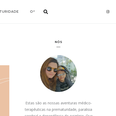
TURIDADE
O²
NÓS
Estas são as nossas aventuras médico-
terapêuticas na prematuridade, paralisia
cerebral e dependência de oxigénio. Que