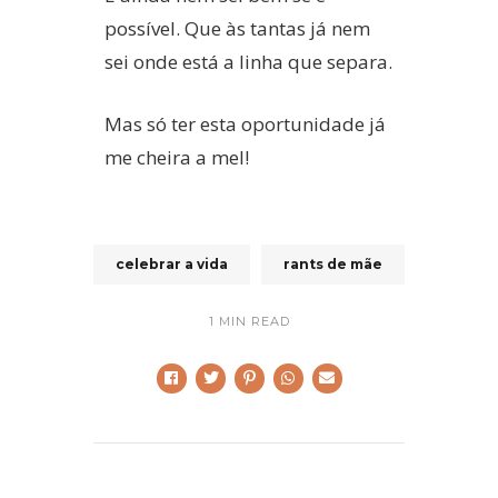
possível. Que às tantas já nem
a da Mãe
sei onde está a linha que separa.
Mas só ter esta oportunidade já
me cheira a mel!
celebrar a vida
rants de mãe
1 MIN READ